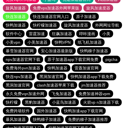
旋风加速器
免费vps加速器外网苹果版
旋风加速度器
快连加速器
快连加速器官网入口
原子加速器
快鸭加速器
快柠檬加速器
旋风加速度器
外网网址导航
软件中心
雷霆加速
狂飙加速器
哔咔漫画
小美
小美vpn
小美加速器
快鸭VPN
纸飞机加速器
暴雪加速器官网
安心加速器最新版
快鸭梯子加速器
npv加速器官网下载
原子加速器app下载官网免费
pigcha
免费海外pvn加速器
快鸭加速器
雷轰加速官网
快连npv加速器
黑洞加速官网
快鸭加速器app下载免费
黑洞加速官网
clash加速器苹果下载
jm加速器推荐
永久免费vqn加速外网
飞兔加速器
免费加速神器vpm
快柠檬
黑豹加速器
小蓝鸟加速器
火箭vp n加速器下载
免费跨墙软件
国外加速器
快鸭加速app下载官网
暴风加速器
快鸭梯子加速器
免费的梯子加速器推荐