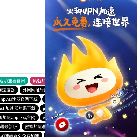
支持
[0]
反对
[0]
支持
[0]
反对
[0]
途加速器官网
风驰加速器
旋风加速器
加速度器
外网网址导航
软件中心
雷霆加速
狂飙加速器
npv加速器官网下载
原子加速器app下载官网免费
pigcha
lash加速器苹果下载
jm加速器推荐
永久免费vqn加速外网
鸭加速app下载官网
暴风加速器
快鸭梯子加速器
器最新版
蜜蜂加速器
黑洞加速器下载永久免费版
p加速器永久免费加速
快鸭加速器下载官网苹果
极光vp 官网