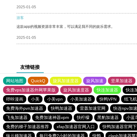
2025-01-05
游客
这款app的视频资源非常丰富，可以满足我不同的娱乐需求。
2025-01-05
友情链接
网站地图
QuickQ
旋风加速度器
旋风加速
坚果加速器
免费vps加速器外网苹果版
旋风加速度器
快连加速器
快连
哔咔漫画
小美
小美vpn
小美加速器
快鸭VPN
纸飞机
免费海外pvn加速器
快鸭加速器
雷轰加速官网
快连npv加
飞兔加速器
免费加速神器vpm
快柠檬
黑豹加速器
小蓝
免费的梯子加速器推荐
xfap加速器官网入口
快鸭加速器官网下
纵云梯加速器
每日免费2小时的加速器
快鸭
clash加速器苹