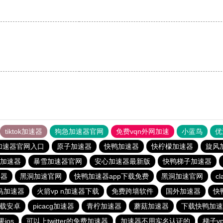
tiktok加速器
狗急加速器官网
免费vqn外网加速
小蓝鸟
优
加速器官网入口
原子加速器
快鸭加速器
快柠檬加速器
旋风
加速器
暴雪加速器官网
安心加速器最新版
快鸭梯子加速器
速器
黑洞加速官网
快鸭加速器app下载免费
黑洞加速官网
c
鸟加速器
火箭vp n加速器下载
免费跨墙软件
国外加速器
快
载安卓
picacg加速器
青柠加速器
蘑菇加速器
下载快鸭加速
果ios
可以上twitter的免费加速器
加速器不用实名认证的
梯子v