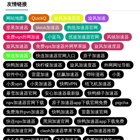
友情链接
网站地图
QuickQ
旋风加速度器
旋风加速
坚果加速器
tiktok加速器
狗急加速器官网
免费vqn外网加速
小蓝鸟
优途加速器官网
风驰加速器
旋风加速器
免费vps加速器外网苹果版
旋风加速度器
快连加速器
快连加速器官网入口
原子加速器
快鸭加速器
快柠檬加速器
旋风加速度器
外网网址导航
软件中心
雷霆加速
狂飙加速器
哔咔漫画
小美
小美vpn
小美加速器
快鸭VPN
纸飞机加速器
暴雪加速器官网
安心加速器最新版
快鸭梯子加速器
npv加速器官网下载
原子加速器app下载官网免费
pigcha
免费海外pvn加速器
快鸭加速器
雷轰加速官网
快连npv加速器
黑洞加速官网
快鸭加速器app下载免费
黑洞加速官网
clash加速器苹果下载
jm加速器推荐