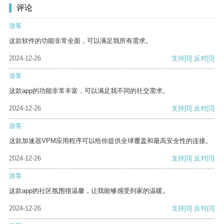
评论
游客
这款软件的功能非常全面，可以满足我所有需求。
2024-12-26
支持
[0]
反对
[0]
游客
这款app的功能非常丰富，可以满足我不同的社交需求。
2024-12-26
支持
[0]
反对
[0]
游客
这款加速器VPM应用程序可以给你提供全球覆盖和最高安全性的连接。
2024-12-26
支持
[0]
反对
[0]
游客
这款app的社区氛围很温馨，让我能够感受到家的温暖。
2024-12-26
支持
[0]
反对
[0]