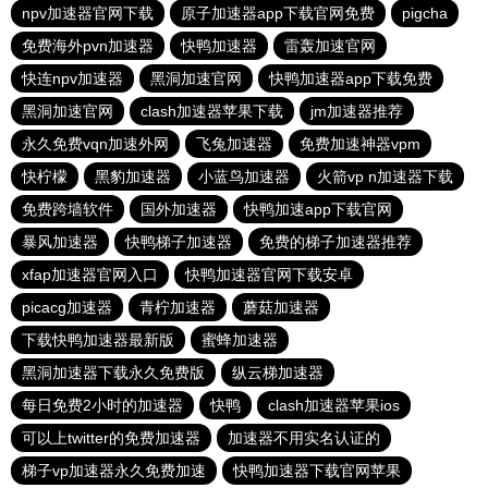
npv加速器官网下载
原子加速器app下载官网免费
pigcha
免费海外pvn加速器
快鸭加速器
雷轰加速官网
快连npv加速器
黑洞加速官网
快鸭加速器app下载免费
黑洞加速官网
clash加速器苹果下载
jm加速器推荐
永久免费vqn加速外网
飞兔加速器
免费加速神器vpm
快柠檬
黑豹加速器
小蓝鸟加速器
火箭vp n加速器下载
免费跨墙软件
国外加速器
快鸭加速app下载官网
暴风加速器
快鸭梯子加速器
免费的梯子加速器推荐
xfap加速器官网入口
快鸭加速器官网下载安卓
picacg加速器
青柠加速器
蘑菇加速器
下载快鸭加速器最新版
蜜蜂加速器
黑洞加速器下载永久免费版
纵云梯加速器
每日免费2小时的加速器
快鸭
clash加速器苹果ios
可以上twitter的免费加速器
加速器不用实名认证的
梯子vp加速器永久免费加速
快鸭加速器下载官网苹果