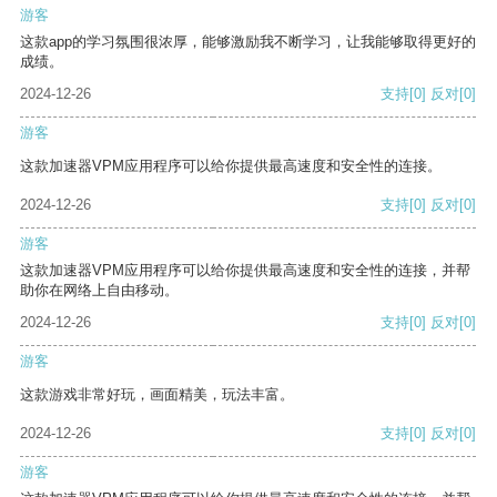
游客
这款app的学习氛围很浓厚，能够激励我不断学习，让我能够取得更好的
成绩。
2024-12-26
支持
[0]
反对
[0]
游客
这款加速器VPM应用程序可以给你提供最高速度和安全性的连接。
2024-12-26
支持
[0]
反对
[0]
游客
这款加速器VPM应用程序可以给你提供最高速度和安全性的连接，并帮
助你在网络上自由移动。
2024-12-26
支持
[0]
反对
[0]
游客
这款游戏非常好玩，画面精美，玩法丰富。
2024-12-26
支持
[0]
反对
[0]
游客