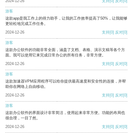
2024-12-26
支持
[0]
反对
[0]
游客
这款app是我工作上的得力助手，让我的工作效率提高了50%，让我能够
更轻松地完成工作任务。
2024-12-26
支持
[0]
反对
[0]
游客
这款办公软件的功能非常全面，涵盖了文档、表格、演示文稿等各个方
面。我可以使用它来完成日常办公的所有任务，非常方便。
2024-12-26
支持
[0]
反对
[0]
游客
这款加速器VPM应用程序可以给你提供最高速度和安全性的连接，并帮
助你在网络上自由移动。
2024-12-26
支持
[0]
反对
[0]
游客
这款办公软件的界面设计非常简洁，使用起来非常方便。功能的布局也
很合理，一目了然。
2024-12-26
支持
[0]
反对
[0]