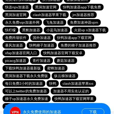
快连npv加速器
黑洞加速官网
快鸭加速器app下载免费
黑洞加速官网
clash加速器苹果下载
jm加速器推荐
永久免费vqn加速外网
飞兔加速器
免费加速神器vpm
快柠檬
黑豹加速器
小蓝鸟加速器
火箭vp n加速器下载
免费跨墙软件
国外加速器
快鸭加速app下载官网
暴风加速器
快鸭梯子加速器
免费的梯子加速器推荐
xfap加速器官网入口
快鸭加速器官网下载安卓
picacg加速器
青柠加速器
蘑菇加速器
下载快鸭加速器最新版
蜜蜂加速器
黑洞加速器下载永久免费版
纵云梯加速器
每日免费2小时的加速器
快鸭
clash加速器苹果ios
可以上twitter的免费加速器
加速器不用实名认证的
梯子vp加速器永久免费加速
快鸭加速器下载官网苹果
极光vp 官网
788加速器官网
风驰加速官网首页
永久免费使用的加速器
下载