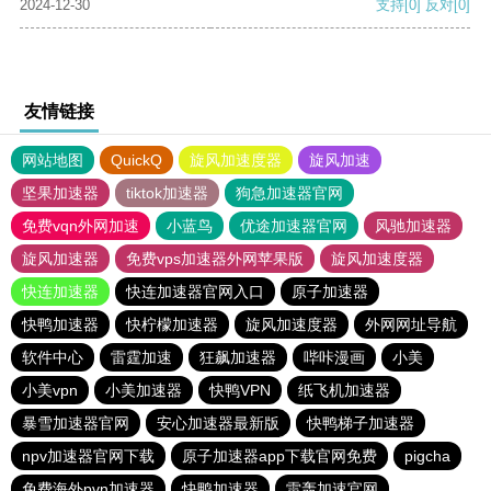
2024-12-30
支持
[0]
反对
[0]
友情链接
网站地图
QuickQ
旋风加速度器
旋风加速
坚果加速器
tiktok加速器
狗急加速器官网
免费vqn外网加速
小蓝鸟
优途加速器官网
风驰加速器
旋风加速器
免费vps加速器外网苹果版
旋风加速度器
快连加速器
快连加速器官网入口
原子加速器
快鸭加速器
快柠檬加速器
旋风加速度器
外网网址导航
软件中心
雷霆加速
狂飙加速器
哔咔漫画
小美
小美vpn
小美加速器
快鸭VPN
纸飞机加速器
暴雪加速器官网
安心加速器最新版
快鸭梯子加速器
npv加速器官网下载
原子加速器app下载官网免费
pigcha
免费海外pvn加速器
快鸭加速器
雷轰加速官网